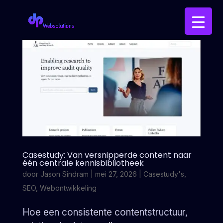
Casestudy: Van versnipperde content naar
één centrale kennisbibliotheek
door
Jason Sindram
|
mei 27, 2026
|
Casestudy's
,
SEO
,
Webontwikkeling
Hoe een consistente contentstructuur,