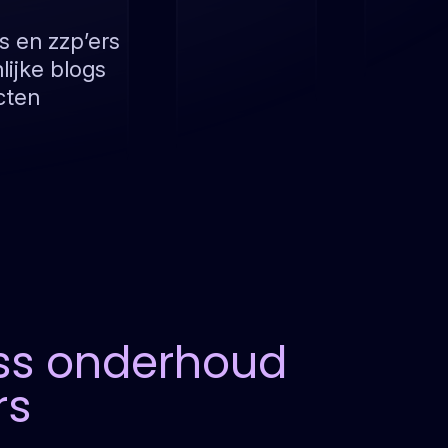
s en zzp’ers
lijke blogs
cten
ss onderhoud
rs