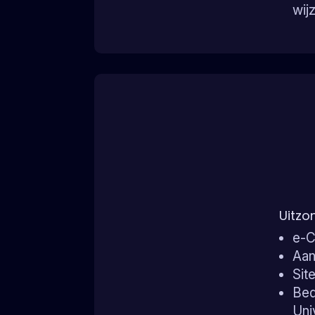
wij
Uitzo
e-C
Aan
Sit
Bed
Uni