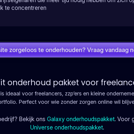
rijfseigenaren die meer tijd nodig hebben om zich o
k te concentreren
site zorgeloos te onderhouden? Vraag vandaag no
dit onderhoud pakket voor freelan
 ideaal voor freelancers, zzp’ers en kleine onderneme
rtfolio. Perfect voor wie zonder zorgen online wil blijv
edrijf? Bekijk ons
Galaxy onderhoudspakket
. Voor 
Universe onderhoudspakket
.