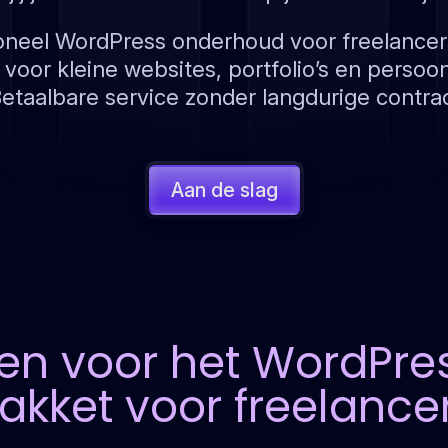
oneel WordPress onderhoud voor freelancer
 voor kleine websites, portfolio’s en persoon
etaalbare service zonder langdurige contra
Aan de slag
en voor het WordPre
akket voor freelance