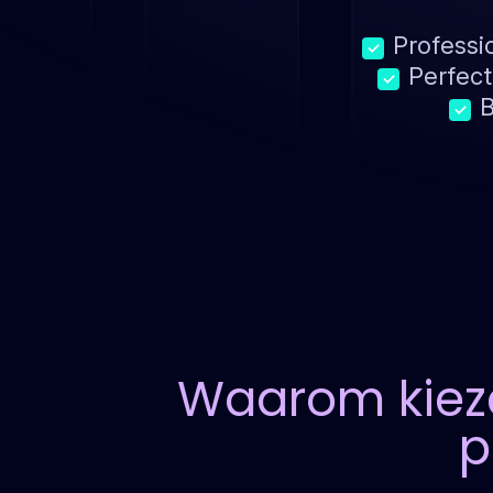
Professi
✓
Perfect
✓
B
✓
Waarom kiez
p