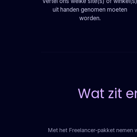
Vertel ons welke site(s) of winkel(s
uit handen genomen moeten
worden.
Wat zit e
Met het Freelancer-pakket nemen we