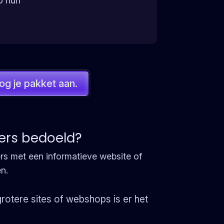
p hun
g je pakket aan.
cers bedoeld?
rs met een informatieve website of
en.
grotere sites of webshops is er het